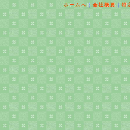
ホ ー ム へ
｜
会 社 概 要
｜
特 