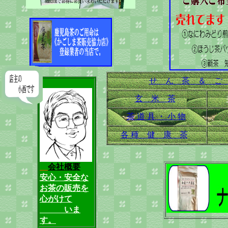
せ ん 茶 ＆ ご
玄 米 茶
茶 道 具 ・ 小 物
各 種 健 康 茶
会社概要
安心・安全な
お茶の販売を
心がけて
いま
す。