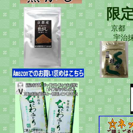
限
京都 
宇治抹
販売中
お買い求め
ご利