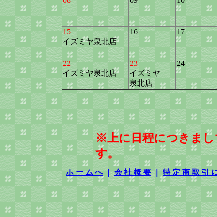
08
09
10
15
16
17
イズミヤ泉北店
22
23
24
イズミヤ泉北店
イズミヤ
泉北店
※上に日程につきまし
す。
ホ ー ム へ
｜
会 社 概 要
｜
特 定 商 取 引 