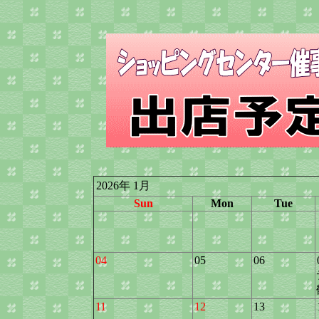
2026年 1月
Sun
Mon
Tue
04
05
06
11
12
13