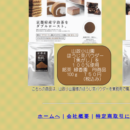
ホ ー ム へ
｜
会 社 概 要
｜
特 定 商 取 引 に